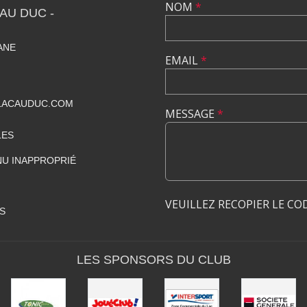
NOM
*
AU DUC -
IANE
EMAIL
*
LACAUDUC.COM
MESSAGE
*
LES
U INAPPROPRIÉ
VEUILLEZ RECOPIER LE CO
S
LES SPONSORS DU CLUB