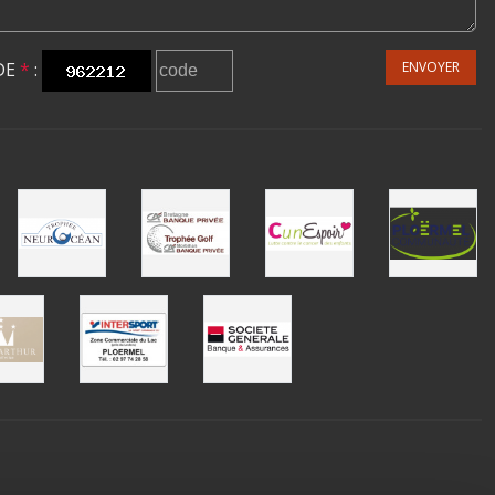
DE
*
:
ENVOYER