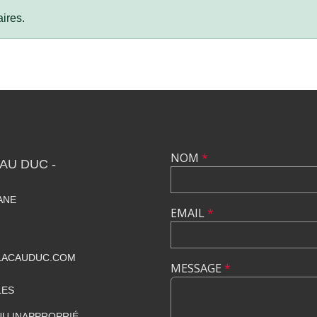
ires.
NOM
*
AU DUC -
IANE
EMAIL
*
LACAUDUC.COM
MESSAGE
*
LES
U INAPPROPRIÉ