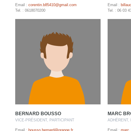
Email :
corentin.b85410@gmail.com
Email :
billa
Tel. : 0618070200
Tel. : 06 03 4
BERNARD BOUSSO
MARC B
VICE-PRÉSIDENT, PARTICIPANT
ADHÉRENT, 
Email :
bousso.bernard@orange.fr
Email :
marc_