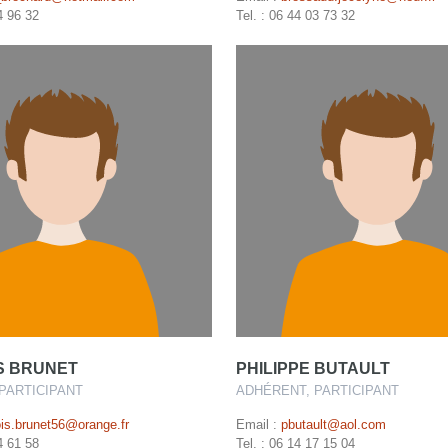
4 96 32
Tel. : 06 44 03 73 32
S BRUNET
PHILIPPE BUTAULT
PARTICIPANT
ADHÉRENT, PARTICIPANT
ois.brunet56@orange.fr
Email :
pbutault@aol.com
4 61 58
Tel. : 06 14 17 15 04