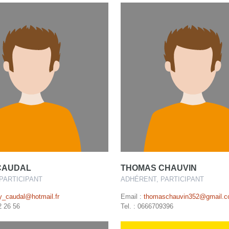
CAUDAL
THOMAS CHAUVIN
PARTICIPANT
ADHÉRENT, PARTICIPANT
y_caudal@hotmail.fr
Email :
thomaschauvin352@gmail.
2 26 56
Tel. : 0666709396