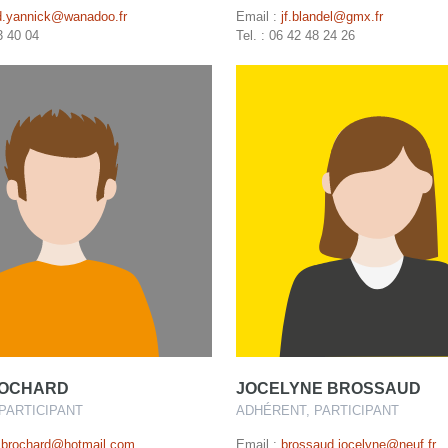
ud.yannick@wanadoo.fr
Email :
jf.blandel@gmx.fr
3 40 04
Tel. : 06 42 48 24 26
ROCHARD
JOCELYNE BROSSAUD
PARTICIPANT
ADHÉRENT, PARTICIPANT
brochard@hotmail.com
Email :
brossaud.jocelyne@neuf.fr