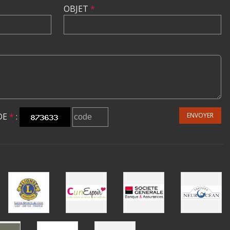
OBJET
*
DE
*
:
ENVOYER