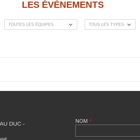
LES ÉVÈNEMENTS
NOM
*
AU DUC -
IANE