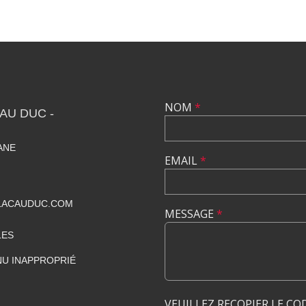
NOM
*
AU DUC -
IANE
EMAIL
*
LACAUDUC.COM
MESSAGE
*
LES
U INAPPROPRIÉ
VEUILLEZ RECOPIER LE CO