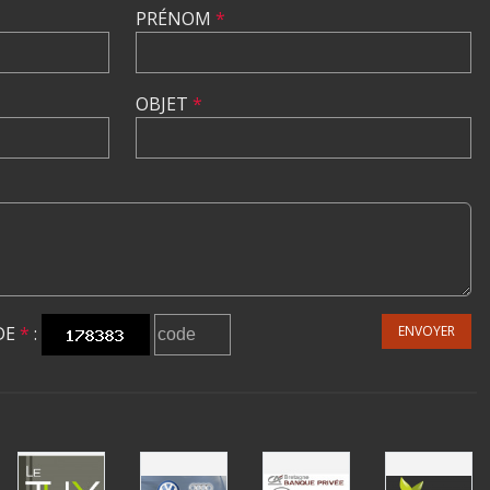
PRÉNOM
*
OBJET
*
DE
*
:
ENVOYER