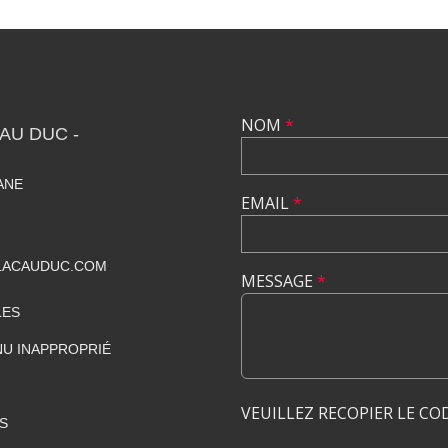
NOM
*
AU DUC -
IANE
EMAIL
*
LACAUDUC.COM
MESSAGE
*
LES
U INAPPROPRIÉ
VEUILLEZ RECOPIER LE CO
S