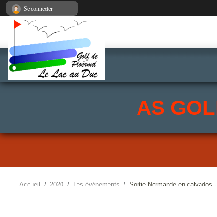
Panneau de gestion des cookies
Se connecter
AS GOL
Accueil
2020
Les évènements
Sortie Normande en calvados 