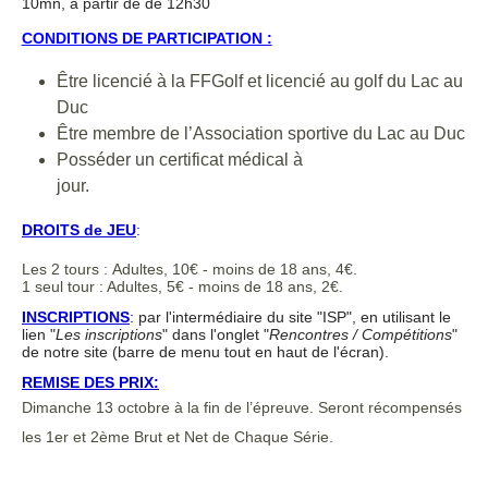
10mn, à partir de de 12h30
CONDITIONS DE PARTICIPATION :
Être licencié à la FFGolf et licencié au golf du Lac au
Duc
Être membre de l’Association sportive du Lac au Duc
Posséder un certificat médical à
jour.
DROITS de JEU
:
Les 2 tours : Adultes, 10€ - moins de 18 ans, 4€.
1 seul tour : Adultes, 5€ - moins de 18 ans, 2€.
INSCRIPTIONS
:
par l'intermédiaire du site "ISP", en utilisant le
lien "
Les inscriptions
" dans l'onglet "
Rencontres / Compétitions
"
de notre site (barre de menu tout en haut de l'écran).
REMISE DES PRIX:
Dimanche 13 octobre à la fin de l’épreuve. Seront récompensés
les 1er et 2ème Brut et Net de Chaque Série.