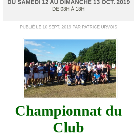
DU
SAMEDI
12
AU
DIMANCHE
13
OCT.
2019
DE 08H À 18H
PUBLIÉ LE
10 SEPT. 2019
PAR PATRICE URVOIS
Championnat du
Club