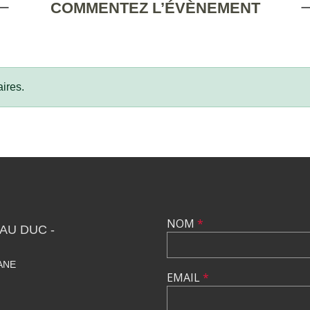
COMMENTEZ L’ÉVÈNEMENT
ires.
NOM
*
AU DUC -
IANE
EMAIL
*