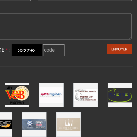
DE
*
:
ENVOYER