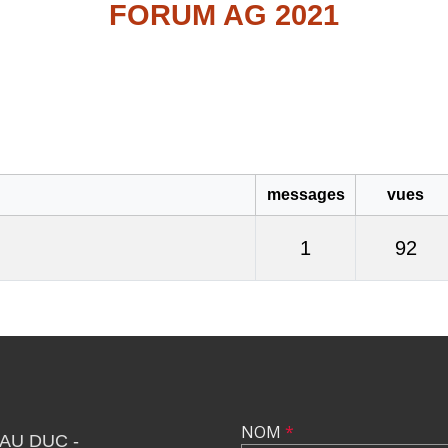
FORUM AG 2021
messages
vues
1
92
NOM
*
AU DUC -