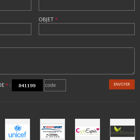
OBJET
*
DE
*
:
ENVOYER